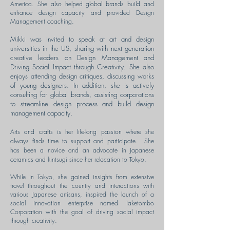
America. She also helped global brands build and
enhance design capacity and provided Design
Management coaching.
Mikki was invited to speak at art and design
universities in the US, sharing with next generation
creative leaders on Design Management and
Driving Social Impact through Creativity. She also
enjoys attending design critiques, discussing works
of young designers. In addition, she is actively
consulting for global brands, assisting corporations
to streamline design process and build design
management capacity.
Arts and crafts is her life-long passion where she
always finds time to support and participate. She
has been a novice and an advocate in Japanese
ceramics and kintsugi since her relocation to Tokyo.
While in Tokyo, she gained insights from extensive
travel throughout the country and interactions with
various Japanese artisans, inspired the launch of a
social innovation enterprise named Taketombo
Corporation with the goal of driving social impact
through creativity.