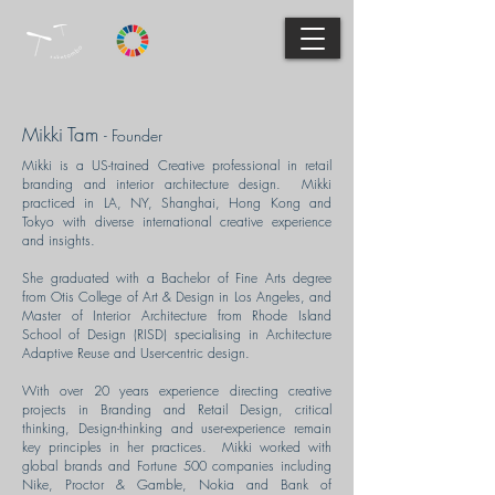
Mikki Tam
- Founder
Mikki is a US-trained Creative professional in retail
branding and interior architecture design. Mikki
practiced in LA, NY, Shanghai, Hong Kong and
Tokyo with diverse international creative experience
and insights.
She graduated with a Bachelor of Fine Arts degree
from Otis College of Art & Design in Los Angeles, and
Master of Interior Architecture from Rhode Island
School of Design (RISD) specialising in Architecture
Adaptive Reuse and User-centric design.
With over 20 years experience directing creative
projects in Branding and Retail Design, critical
thinking, Design-thinking and user-experience remain
key principles in her practices. Mikki worked with
global brands and Fortune 500 companies including
Nike, Proctor & Gamble, Nokia and Bank of