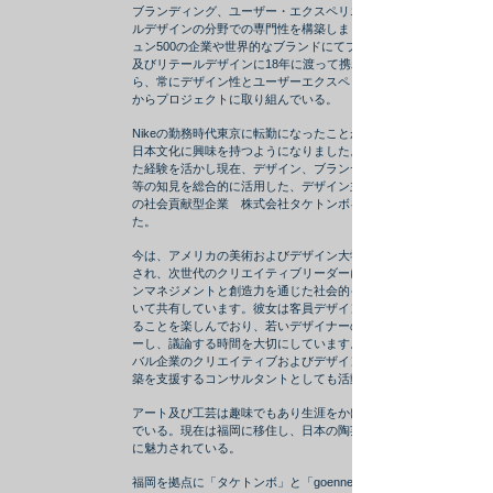
ブランディング、ユーザー・エクスペリエンス、リテー
ルデザインの分野での専門性を構築しました。フォーチ
ュン500の企業や世界的なブランドにてブランディング
及びリテールデザインに18年に渡って携わった経験か
ら、常にデザイン性とユーザーエクスペリエンスの両面
からプロジェクトに取り組んでいる。
Nikeの勤務時代東京に転勤になったことがきっかけで、
日本文化に興味を持つようになりました。Mikkiはこうし
た経験を活かし現在、デザイン、ブランディング、建築
等の知見を総合的に活用した、デザイン主導(design-led)
の社会貢献型企業 株式会社タケトンボを起業しまし
た。
今は、アメリカの美術およびデザイン大学で講演を依頼
され、次世代のクリエイティブリーダーに対してデザイ
ンマネジメントと創造力を通じた社会的インパクトにつ
いて共有しています。彼女は客員デザイン評論に参加す
ることを楽しんでおり、若いデザイナーの作品をレビュ
ーし、議論する時間を大切にしています。また、グロー
バル企業のクリエイティブおよびデザイン管理の能力構
築を支援するコンサルタントとしても活動しています。
アート及び工芸は趣味でもあり生涯をかけて情熱を注い
でいる。現在は福岡に移住し、日本の陶芸と金継ぎ技術
に魅力されている。
福岡を拠点に「タケトンボ」と「goenne.com」を立ち上