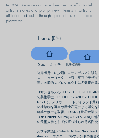
In 2020, Goenne.com was launched in effort to tell
artisans stories and prompt new interests in artisanal
utilitarian objects through product creation and
promotion.
Home (EN)
ホーム
タム ミッキ
代表取締役
香港出身。幼少期にロサンゼルスに移り、ロサンゼル
ス、ニューヨーク、上海、東京でデザインの仕事に従
事。国際的なプロジェクトに多数携わる。
ロサンゼルスの OTIS COLLEGE OF ART & DESIGN に
て美術学士、RHODE ISLAND SCHOOL OF DESIGN -
RISD（アメリカ、ロードアイランド州) にて文化財など
の建築物を再生や用途変更による活化を専門とした内装
建築の修士を取得。 RISD は世界大学ランキング（QS
TOP UNIVERSITIES) の Art & Design 部門で世界第三位
の美術大学として位置づけられる名門校です。
大学卒業後はCitibank, Nokia, Nike, P&G, Bank of
America でグローバルブランドの担当者として活躍し