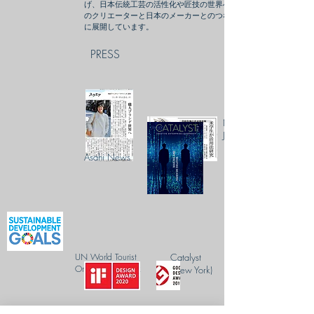
げ、日本伝統工芸の活性化や匠技の世界への紹介、世界
のクリエーターと日本のメーカーとのつながりを積極的
に展開しています。
PRESS
Northern
Japan News
Asahi News
UN World Tourist
Catalyst
Organization CSR
(New York)