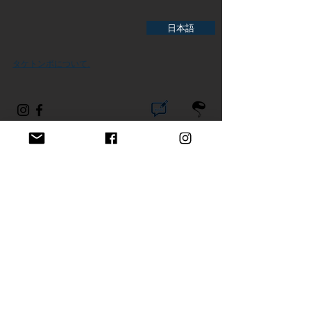
日本語
タケトンボについて.
Respect intellectual properties. All imagery, video
and text are copyrighted, unauthorized use
prohibited. ©2026 All rights reserved.
当社ウェブサイトに掲載されたすべての文章、画像、ロゴ、商
標、及びその他の知的財産権に関する情報（以下「知的財産情
報」といいます）について、第三者の知的財産権を侵害するこ
とは固く禁じられています。当社は、知的財産情報の無断転
載、コピー、改変、販売、配布、公衆送信等の行為を認めるこ
とはできません。
Licensed Travel Service Arrangement
Provider:
K.K. Sunship. Ibaraki Prefectural Governor
Registered Travel Service Arrangement
Provider No. 23. Representative: Keiichiro